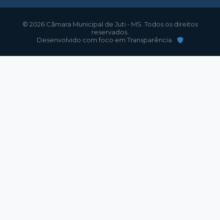
© 2026 Câmara Municipal de Juti - MS. Todos os direitos
reservados.
Desenvolvido com foco em Transparência