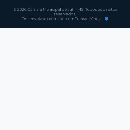
© 2026 Câmara Municipal de Juti - MS. Todos os direitos
reservados.
Desenvolvido com foco em Transparência