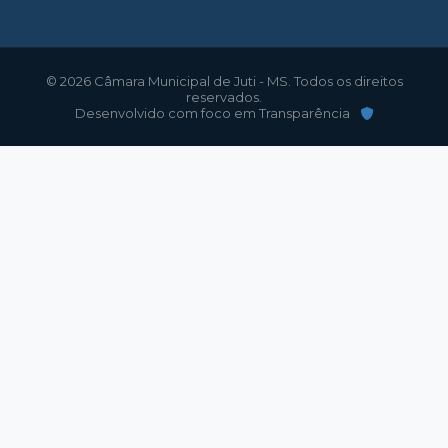
© 2026 Câmara Municipal de Juti - MS. Todos os direitos
reservados.
Desenvolvido com foco em Transparência